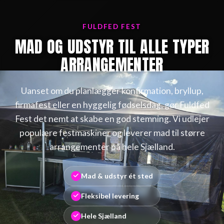
FULDFED FEST
MAD OG UDSTYR TIL ALLE TYPER
ARRANGEMENTER
Uanset om du planlægger konfirmation, bryllup,
firmafest eller en hyggelig fødselsdag, gør Fuldfed
Fest det nemt at skabe en god stemning. Vi udlejer
populære festmaskiner og leverer mad til større
arrangementer på hele Sjælland.
Mad & udstyr ét sted
Fleksibel levering
Hele Sjælland